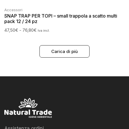
Accessori
SNAP TRAP PER TOPI – small trappola a scatto multi
pack 12 / 24 pz
47,50
€
-
76,80
€
Iva incl.
Carica di più
Assistenza ordini