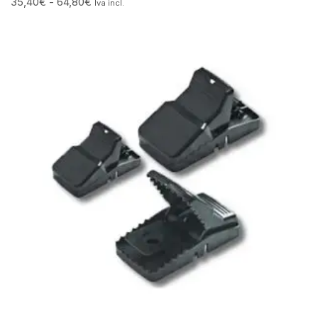
35,40
€
-
64,80
€
Iva incl.