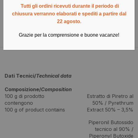
Tutti gli ordini ricevuti durante il periodo di
chiusura verranno elaborati e spediti a partire dal
Pagamenti sicuri e garantiti
22 agosto.
Grazie per la comprensione e buone vacanze!
Descrizione
Documentazione Tecnica
Dati Tecnici/
Technical data
Composizione/
Composition
100 g di prodotto
Estratto di Piretro al
contengono
50% / Pyrethrum
100 g of product contains
Extract 50% – 3,5%
Piperonil Butossido
tecnico al 90% /
Piperonyl Butoxide