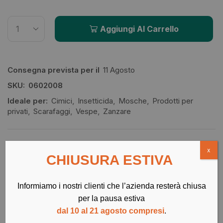
Aggiungi Al Carrello
Consegna prevista per il
11 Agosto
SKU:
0602008
Ideale per:
Cimici
,
Insetticida
,
Mosche
,
Prodotti per
privati
,
Scarafaggi
,
Vespe
,
Zanzare
Hai qualche domanda su questo prodotto?
x
CHIUSURA ESTIVA
Contattaci
Informiamo i nostri clienti che l’azienda resterà chiusa
per la pausa estiva
dal 10 al 21 agosto compresi
.