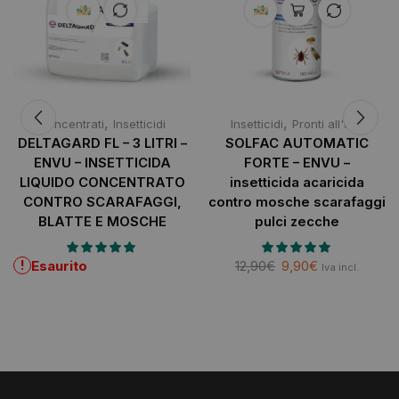
ESAURITO
,
,
Concentrati
Insetticidi
Insetticidi
Pronti all'uso
DELTAGARD FL – 3 LITRI –
SOLFAC AUTOMATIC
ENVU – INSETTICIDA
FORTE – ENVU –
LIQUIDO CONCENTRATO
insetticida acaricida
CONTRO SCARAFAGGI,
contro mosche scarafaggi
BLATTE E MOSCHE
pulci zecche
!
Esaurito
12,90
€
9,90
€
Iva incl.