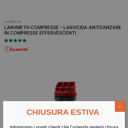
Insetticidi
LARVMETH COMPRESSE – LARVICIDA ANTIZANZARE
IN COMPRESSE EFFERVESCENTI
!
Esaurito
x
CHIUSURA ESTIVA
Informiamo i nostri clienti che l’azienda resterà chiusa