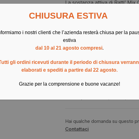
La sostanza attiva di Ratti’ Mi
provoca la morte del roditore d
CHIUSURA ESTIVA
coagulazione del sangue. Questo
roditori, garantendo un controll
nformiamo i nostri clienti che l’azienda resterà chiusa per la pau
estiva
!
Esaurito
dal 10 al 21 agosto compresi
.
Spedizione sempre gratuita su tutti 
Tutti gli ordini ricevuti durante il periodo di chiusura verran
elaborati e spediti a partire dal 22 agosto.
Consegna prevista per il
11 Ago
Grazie per la comprensione e buone vacanze!
SKU:
1902003
Ideale per:
Biocida
,
Esche
,
Prodo
Hai qualche domanda su questo p
Contattaci