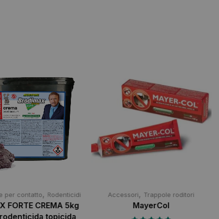
,
,
e per contatto
Rodenticidi
Accessori
Trappole roditori
X FORTE CREMA 5kg
MayerCol
 rodenticida topicida