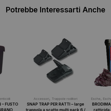
Potrebbe Interessarti Anche
,
,
nticidi
Accessori
Trappole roditori
Esche
Esch
 – FUSTO
SNAP TRAP PER RATTI – large
BRODIMA
 GRANO
trappola a scatto multi pack 6 /
ratticida