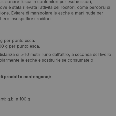
sizionare l’esca in contenitori per esche sicuri,
ove è stata rilevata l’attività dei roditori, come percorsi di
azione. Evitare di manipolare le esche a mani nude per
ero insospettire i roditori.
 g per punto esca.
00 g per punto esca.
stanza di 5-10 metri l’uno dall’altro, a seconda del livello
golarmente le esche e sostituirle se consumate o
di prodotto contengono):
ti: q.b. a 100 g