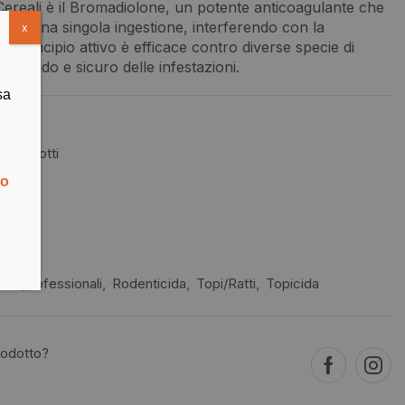
x Cereali è il Bromadiolone, un potente anticoagulante che
opo una singola ingestione, interferendo con la
x
 principio attivo è efficace contro diverse specie di
o rapido e sicuro delle infestazioni.
sa
i prodotti
no
sto
tti professionali
,
Rodenticida
,
Topi/Ratti
,
Topicida
rodotto?