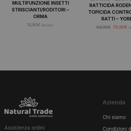
MULTIFUNZIONE INSETTI
RATTICIDA RODE
STRISCIANTI/RODITORI –
TOPICIDA CONTRO
ORMA
RATTI – YOR
14,90
€
Iva incl.
94,90
€
79,90
€
I
Azienda
Chi siamo
Assistenza ordini
Condizioni d