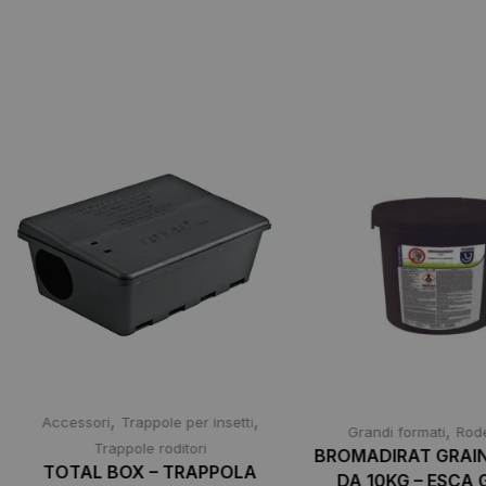
,
,
Accessori
Trappole per insetti
,
Grandi formati
Rode
Trappole roditori
BROMADIRAT GRAIN
TOTAL BOX – TRAPPOLA
DA 10KG – ESCA