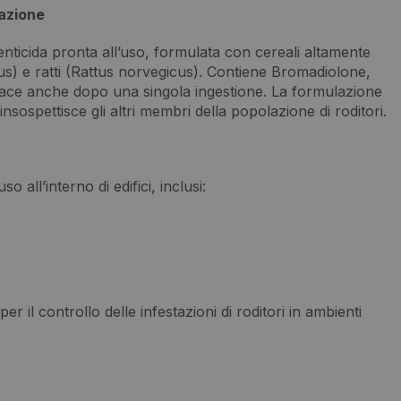
’azione
enticida pronta all’uso, formulata con cereali altamente
us) e ratti (Rattus norvegicus). Contiene Bromadiolone,
cace anche dopo una singola ingestione. La formulazione
nsospettisce gli altri membri della popolazione di roditori.
so all’interno di edifici, inclusi:
er il controllo delle infestazioni di roditori in ambienti