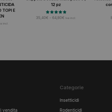
NTICIDA
12 pz
con
 TOPI E
EN
35,40
€
-
64,80
€
Iva incl.
va incl.
Categorie
Insetticidi
i vendita
Rodenticidi