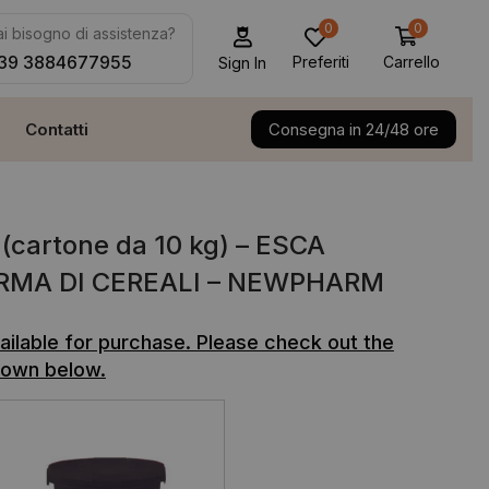
0
0
i bisogno di assistenza?
39 3884677955
Preferiti
Carrello
Sign In
Contatti
Consegna in 24/48 ore
(cartone da 10 kg) – ESCA
ORMA DI CEREALI – NEWPHARM
vailable for purchase. Please check out the
own below.