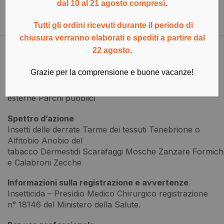
dal 10 al 21 agosto compresi
.
Descrizione
Documentazione Tecnica
Tutti gli ordini ricevuti durante il periodo di
chiusura verranno elaborati e spediti a partire dal
22 agosto.
Aree d’impiego
Locali pubblici Industrie alimentari Aree di lavorazione
Grazie per la comprensione e buone vacanze!
alimenti Aree interne Edifici
industriali Magazzini Navi Mezzi di trasporto Aree
esterne Parchi pubblici
Spettro d’azione
Insetti delle derrate Tarme dei tessuti Tenebrione o
Alfitobio Anobio del
tabacco Dermestidi Scarafaggi Mosche Zanzare Formich
e Calabroni Zecche
Informazioni sulla registrazione e avvertenze
Insetticida – Presìdio Medico Chirurgico registrazione
n° 18146 del Ministero della Salute.