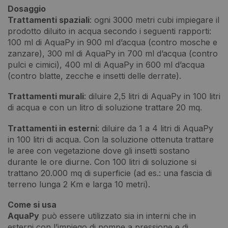
Dosaggio
Trattamenti spaziali
: ogni 3000 metri cubi impiegare il
prodotto diluito in acqua secondo i seguenti rapporti:
100 ml di AquaPy in 900 ml d’acqua (contro mosche e
zanzare), 300 ml di AquaPy in 700 ml d’acqua (contro
pulci e cimici), 400 ml di AquaPy in 600 ml d’acqua
(contro blatte, zecche e insetti delle derrate).
Trattamenti murali
: diluire 2,5 litri di AquaPy in 100 litri
di acqua e con un litro di soluzione trattare 20 mq.
Trattamenti in esterni
: diluire da 1 a 4 litri di AquaPy
in 100 litri di acqua. Con la soluzione ottenuta trattare
le aree con vegetazione dove gli insetti sostano
durante le ore diurne. Con 100 litri di soluzione si
trattano 20.000 mq di superficie (ad es.: una fascia di
terreno lunga 2 Km e larga 10 metri).
Come si usa
AquaPy
può essere utilizzato sia in interni che in
esterni con l’impiego di pompe a pressione e di