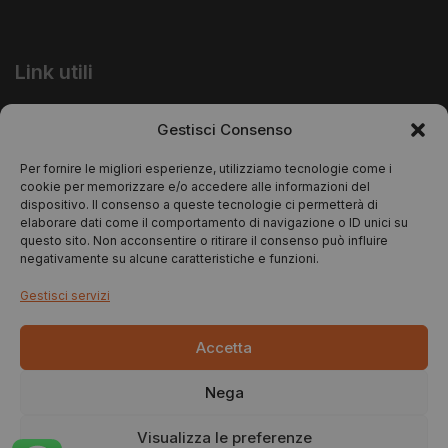
Link utili
Informativa Privacy
Gestisci Consenso
Informativa Cookie
Per fornire le migliori esperienze, utilizziamo tecnologie come i
cookie per memorizzare e/o accedere alle informazioni del
dispositivo. Il consenso a queste tecnologie ci permetterà di
elaborare dati come il comportamento di navigazione o ID unici su
questo sito. Non acconsentire o ritirare il consenso può influire
negativamente su alcune caratteristiche e funzioni.
Gestisci servizi
Copyright © 2025 Natural Trade Srls – P.iva:
Accetta
02654780184 – Designed by:
Marcosh.net
Nega
Visualizza le preferenze