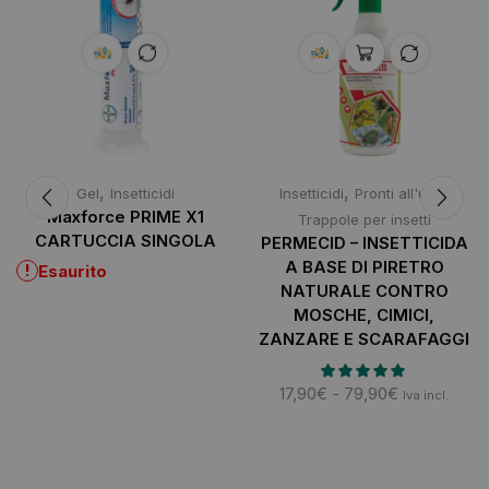
,
,
,
Gel
Insetticidi
Insetticidi
Pronti all'uso
Maxforce PRIME X1
Trappole per insetti
CARTUCCIA SINGOLA
PERMECID – INSETTICIDA
A BASE DI PIRETRO
!
Esaurito
NATURALE CONTRO
MOSCHE, CIMICI,
ZANZARE E SCARAFAGGI
17,90
€
-
79,90
€
Iva incl.