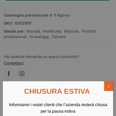
Consegna prevista per il
11 Agosto
SKU:
0202001
Ideale per:
Biocida
,
Insetticida
,
Mosche
,
Prodotti
professionali
,
Scarafaggi
,
Zanzare
Hai qualche domanda su questo prodotto?
Contattaci
x
CHIUSURA ESTIVA
Informiamo i nostri clienti che l’azienda resterà chiusa
Pagamenti sicuri e garantiti
per la pausa estiva