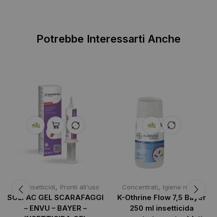
Potrebbe Interessarti Anche
ESAURITO
,
,
,
Gel
Insetticidi
Pronti all'uso
Concentrati
Igiene rurale
SOLFAC GEL SCARAFAGGI
K-Othrine Flow 7,5 Bayer
– ENVU – BAYER –
250 ml insetticida