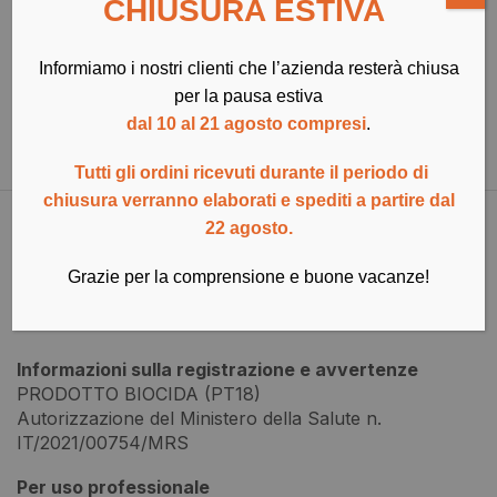
CHIUSURA ESTIVA
Informiamo i nostri clienti che l’azienda resterà chiusa
Pagamenti sicuri e garantiti
per la pausa estiva
dal 10 al 21 agosto compresi
.
Descrizione
Tutti gli ordini ricevuti durante il periodo di
chiusura verranno elaborati e spediti a partire dal
22 agosto.
Aree d’impiego
Edifici rurali, Allevamenti
Grazie per la comprensione e buone vacanze!
Spettro d’azione
Mosche
Informazioni sulla registrazione e avvertenze
PRODOTTO BIOCIDA (PT18)
Autorizzazione del Ministero della Salute n.
IT/2021/00754/MRS
Per uso professionale