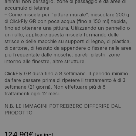
animali non bersaglio, zone di passaggio e da aree di
accumulo di letame
–
Come miscela per “pittura murale”
: mescolare 200 g
di ClickFly GR con poca acqua (fino a 150 ml) tiepida,
fino ad ottenere una pittura. Utilizzando un pennello o
un rullo, applicare questa miscela formando delle
strisce o delle macchie su supporti di legno, di plastica,
di cartone, di tessuto da appendere o fissare nelle aree
più frequentate dalle mosche: pareti, pilastri, zone
intorno alle finestre, altre strutture.
ClickFly GR dura fino a 8 settimane. Il periodo minimo
da fare passare prima di ripetere il trattamento è di 3
settimane (21 giorni). Non effettuare più di 8
trattamenti ogni 12 mesi.
N.B. LE IMMAGINI POTREBBERO DIFFERIRE DAL
PRODOTTO
124,90
€
Iva incl.