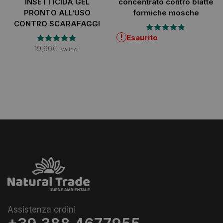
INSETTICIDA GEL
concentrato contro blatte
PRONTO ALL’USO
formiche mosche
CONTRO SCARAFAGGI
!
Esaurito
19,90
€
Iva incl.
Assistenza ordini