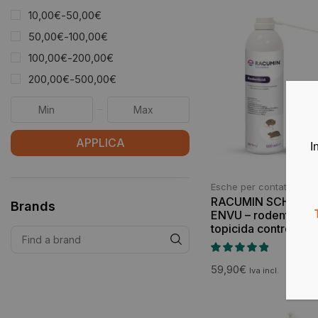
10,00
€
-
50,00
€
50,00
€
-
100,00
€
100,00
€
-
200,00
€
200,00
€
-
500,00
€
APPLICA
I
Esche per contatto
RACUMIN SCHIUMA
Brands
ENVU – rodenticida r
topicida contro ratti
59,90
€
Iva incl.