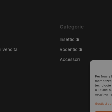
Categorie
Insetticidi
i vendita
Rodenticidi
Accessori
Per fornire
memorizzare
tecnologie 
o ID unici s
negativamen
Gestisci ser