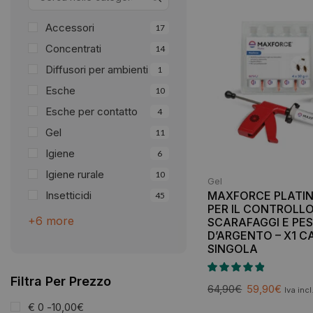
Accessori
17
Concentrati
14
Diffusori per ambienti
1
Esche
10
Esche per contatto
4
Gel
11
Igiene
6
Igiene rurale
10
Gel
Insetticidi
MAXFORCE PLATIN 
45
PER IL CONTROLLO
+6 more
SCARAFAGGI E PES
D’ARGENTO – X1 
SINGOLA
Filtra Per Prezzo
64,90
€
59,90
€
Iva incl
€ 0 -
10,00
€