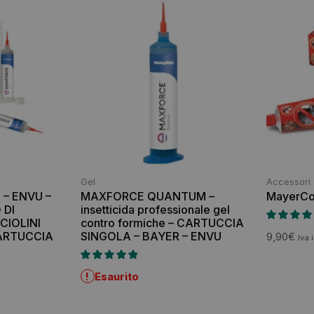
Gel
Accessori
– ENVU –
MAXFORCE QUANTUM –
MayerCo
 DI
insetticida professionale gel
CIOLINI
contro formiche – CARTUCCIA
CARTUCCIA
SINGOLA – BAYER – ENVU
9,90
€
Iva 
!
Esaurito
.