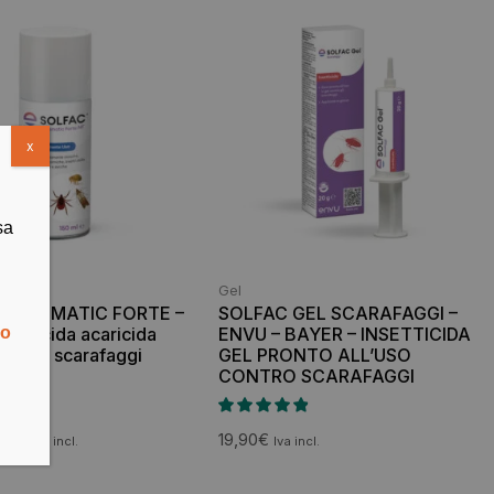
x
sa
Gel
 AUTOMATIC FORTE –
SOLFAC GEL SCARAFAGGI –
setticida acaricida
ENVU – BAYER – INSETTICIDA
no
osche scarafaggi
GEL PRONTO ALL’USO
cche
CONTRO SCARAFAGGI
90
€
19,90
€
Iva incl.
Iva incl.