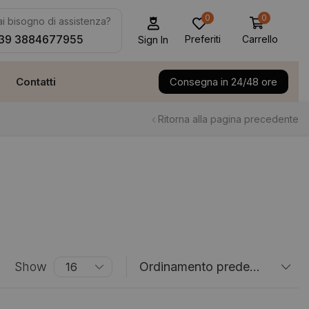
0
0
i bisogno di assistenza?
39 3884677955
Preferiti
Carrello
Sign In
Contatti
Consegna in 24/48 ore
Ritorna alla pagina precedente
Show