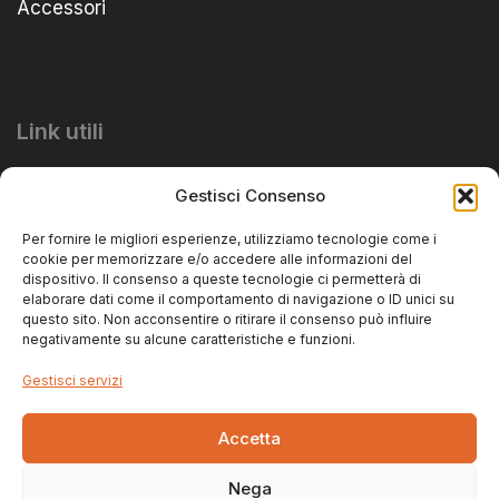
Accessori
Link utili
Informativa Privacy
Gestisci Consenso
Informativa Cookie
Per fornire le migliori esperienze, utilizziamo tecnologie come i
cookie per memorizzare e/o accedere alle informazioni del
dispositivo. Il consenso a queste tecnologie ci permetterà di
elaborare dati come il comportamento di navigazione o ID unici su
questo sito. Non acconsentire o ritirare il consenso può influire
negativamente su alcune caratteristiche e funzioni.
Gestisci servizi
Copyright © 2025 Natural Trade Srls – P.iva:
Accetta
02654780184 – Designed by:
Marcosh.net
Nega