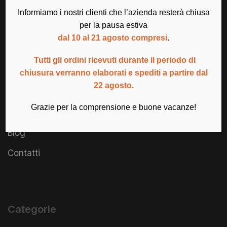
Informiamo i nostri clienti che l’azienda resterà chiusa
per la pausa estiva
dal 10 al 21 agosto compresi
.
Tutti gli ordini ricevuti durante il periodo di
Azienda
chiusura verranno elaborati e spediti a partire dal
22 agosto.
Chi siamo
Grazie per la comprensione e buone vacanze!
Condizioni di vendita
Blog
Contatti
Categorie